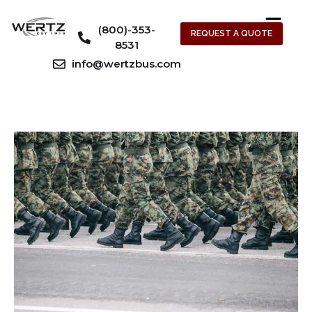
(800)-353-
REQUEST A QUOTE
8531
info@wertzbus.com